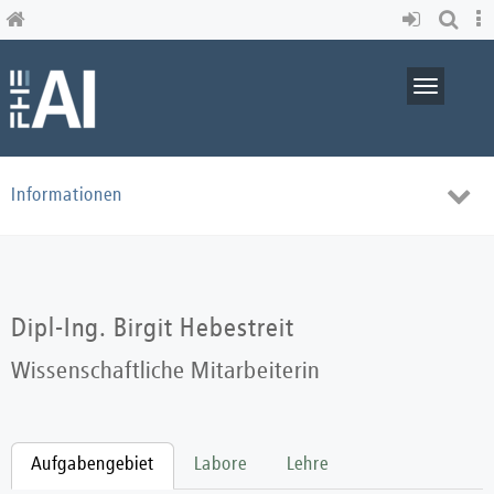
Skip
to
main
content
Toggle
navigati
Toggl
Informationen
navig
Dipl-Ing. Birgit Hebestreit
Wissenschaftliche Mitarbeiterin
Aufgabengebiet
Labore
Lehre