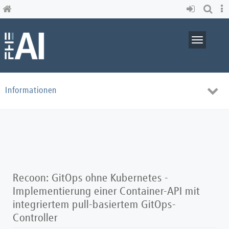
Skip
to
main
content
Toggle
navigati
Toggl
Informationen
navig
Recoon: GitOps ohne Kubernetes -
Implementierung einer Container-API mit
integriertem pull-basiertem GitOps-
Controller