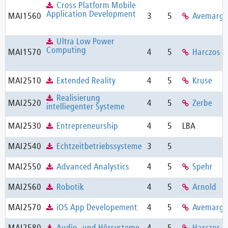
Cross Platform Mobile
Application Development
MAI1560
3
5
Avemarg
Ultra Low Power
Computing
MAI1570
4
5
Harczos
MAI2510
Extended Reality
4
5
Kruse
Realisierung
MAI2520
4
5
Zerbe
intelliegenter Systeme
MAI2530
Entrepreneurship
4
5
LBA
MAI2540
Echtzeitbetriebssysteme
3
5
MAI2550
Advanced Analystics
4
5
Spehr
MAI2560
Robotik
4
5
Arnold
MAI2570
iOS App Developement
4
5
Avemarg