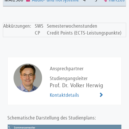
MAI2580
Audio- und Hörsysteme
4
5
Harczos
Abkürzungen:
SWS
Semesterwochenstunden
CP
Credit Points (ECTS-Leistungspunkte)
Ansprechpartner
Studiengangsleiter
Prof. Dr. Volker Herwig
Kontaktdetails
Schematische Darstellung des Studienplans:
Show larger version