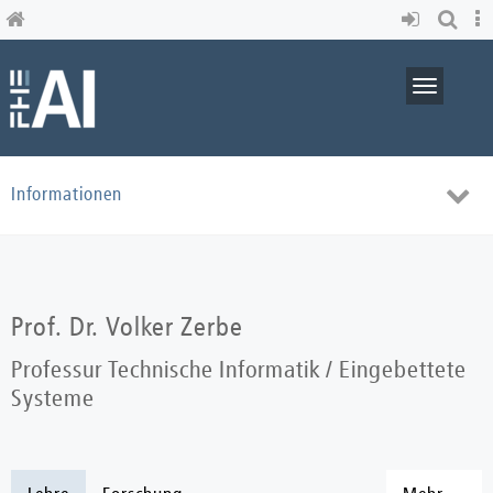
Skip
to
main
content
Toggle
navigati
Toggl
Informationen
navig
Prof. Dr. Volker Zerbe
Professur Technische Informatik / Eingebettete
Systeme