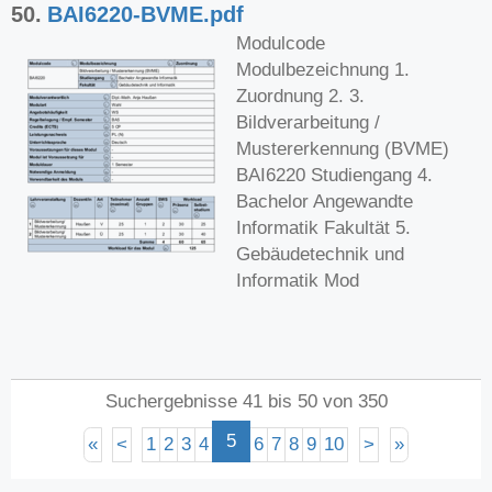
50.
BAI6220-BVME.pdf
Modulcode
Modulbezeichnung 1.
Zuordnung 2. 3.
Bildverarbeitung /
Mustererkennung (BVME)
BAI6220 Studiengang 4.
Bachelor Angewandte
Informatik Fakultät 5.
Gebäudetechnik und
Informatik Mod
Suchergebnisse 41 bis 50 von 350
5
«
<
1
2
3
4
6
7
8
9
10
>
»