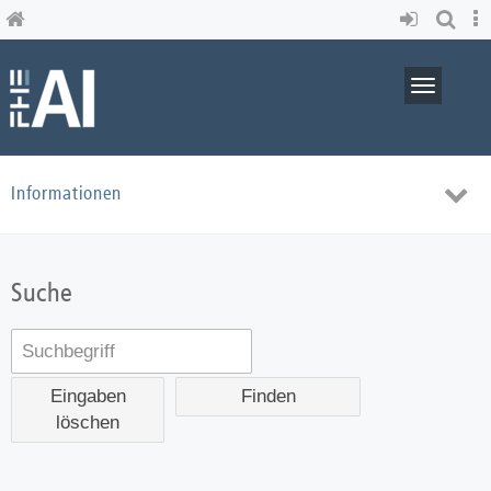
Skip
to
main
content
Toggle
navigati
Toggl
Informationen
navig
Suche
Eingaben
löschen