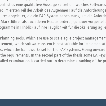
eit ist es eine qualitative Aussage zu treffen, welches Softwar
d im ersten Teil der Arbeit das Augenmerk auf die Anforderungen
s abgeleitet, die ein EAP-System haben muss, um die Anforderu
rktführer als auch deren Herausforderer, genauer vorgestellt un
ogramme in Hinblick auf ihre Tauglichkeit für die Skalierung agi
e Planning Tools, which are use to scale agile project management
statement, which software system is best suitable for implementat
ents, which the frameworks set for the EAP-systems. Going onward
l the requirements. In the second part of the thesis some EAP-s
ailed examination is carried out to determine a ranking of the pr