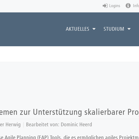
Logins
Inf
AKTUELLES
STUDIUM
stemen zur Unterstützung skalierbarer 
ker Herwig
Bearbeitet von:
Dominic Heerd
se Agile Planning (EAP) Tools, die es ermöglichen agiles Projek