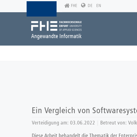
Skip
FHE
DE
EN
to
main
content
Ein Vergleich von Softwaresy
Verteidigung am:
03.06.2022
Betreut von: Vol
Diese Arbeit behandelt die Thematik der Enterpri