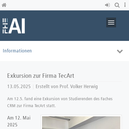
Skip
to
main
content
Toggle
navigati
Toggl
Informationen
navig
Exkursion zur Firma TecArt
13.05.2025
Erstellt von
Prof. Volker Herwig
Am 12.5. fand eine Exkursion von Studierenden des Faches
CRM zur Firma TecArt statt.
Am 12. Mai
2025