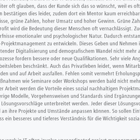
ter oft glauben, dass der Kunde sich das so wünscht, weil es 
bestätigen dies leider, zudem dort ein Mentor kaum erreichbar 
sse, grüne Zahlen, hoher Umsatz und hoher Gewinn. Grüne Zahl
ofit wird die Bedeutung dieser Menschen oft vernachlässigt. Zu
rfnisse emotionaler und psychologischer Natur. Dadurch entsta
IT-Projektmanagement zu entwickeln. Dieses Geben und Nehmen in
chreitender Digitalisierung und demografischem Wandel nicht me
ozesse fordern bessere oder neue Qualifikationen. Sehr viele A
beitsleben beschränkt. Auch das Privatleben leidet, wenn Mitarbe
en und auf Arbeit ausfallen. Fehlen somit vermehrt Erholungsph
Maßnahmen wie Seminare oder Workshops werden bald nicht mehr
ieser Arbeit werden die Vorteile eines sozial nachhaltigen Pro
sherige Modelle, Vorgehensweisen und Standards sind Ergänzunge
Lösungsvorschläge unterbreitet werden. Jeder dieser Lösungsvors
l an ihre Projekte und Umstände anpassen können. So sollen Ein
ss ein besseres und tieferes Verständnis für die Wichtigkeit soz