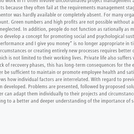
o work in IT often involve uncoordinated project management a
ts because they often fail at the requirements management sta
 mentor was hardly available or completely absent. For many org
ount. Green numbers and high profits are not possible without a
n neglected. In addition, people do not function as rationally a
 to develop a concept for promoting social and psychological sust
performance and I give you money” is no longer appropriate in t
rcumstances or creating entirely new processes requires better o
h is not limited to their working lives. Private life also suffe
 a lack of recovery phases, this has long-term consequences for t
r be sufficient to maintain or promote employee health and sati
ws how individual factors are interrelated. With regard to prev
 developed. Problems are presented, followed by proposed solut
r can adapt them individually to their projects and circumstanc
ding to a better and deeper understanding of the importance of s