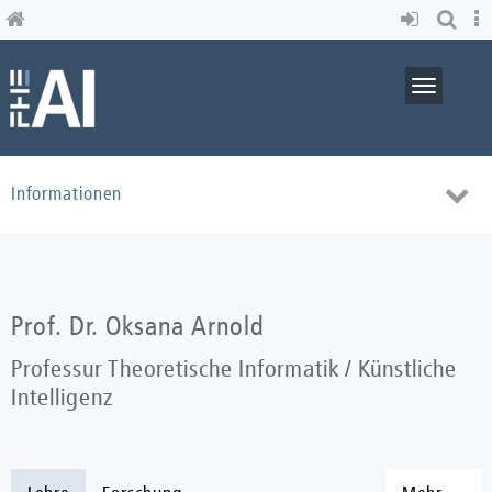
Skip
to
main
content
Toggle
navigati
Toggl
Informationen
navig
Prof. Dr. Oksana Arnold
Professur Theoretische Informatik / Künstliche
Intelligenz