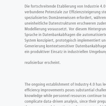
Die fortschreitende Etablierung von Industrie 4.
verbundene Potenziale zur Effizienzsteigerung s
spezialisiertes Domänenwissen erfordert, währen
uneinheitliche Datenstrukturen erschweren zude
Modellierung voraussetzt. Vor diesem Hintergrun
Sprache in Datenbankabfragen die automatisiert
System konzipiert, prototypisch implementiert und
Generierung kontextsensitiver Datenbankabfragen
ein produktiver Einsatz in industriellen Umgebu
realisierbar erscheint.
The ongoing establishment of Industry 4.0 has led
efficiency improvements poses substantial challe
knowledge while personnel resources continue to 
complicate data-driven analysis, since their pre