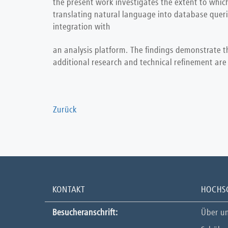
the present work investigates the extent to whi
translating natural language into database quer
integration with
an analysis platform. The findings demonstrate t
additional research and technical refinement are
Zurück
KONTAKT
HOCHS
Besucheranschrift:
Über u