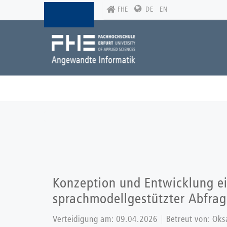
Skip
FHE
DE
EN
to
main
content
Konzeption und Entwicklung ei
sprachmodellgestützter Abfra
Verteidigung am:
09.04.2026
Betreut von: Oks