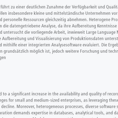
0 führt zu einer deutlichen Zunahme der Verfügbarkeit und Qual
tellen insbesondere kleine und mittelständische Unternehmen v
d personelle Ressourcen gleichzeitig abnehmen. Heterogene Pro
m die datengetriebene Analyse, da ihre Aufbereitung Kenntniss
d untersucht die vorliegende Arbeit, inwieweit Large Language 
e Aufbereitung und Visualisierung von Produktionsdaten unterst
 mithilfe einer integrierten Analysesoftware evaluiert. Die Erg
 grundsätzlich möglich ist, jedoch weitere Forschung und techn
ngen
 to a significant increase in the availability and quality of rec
nges for small and medium-sized enterprises, as leveraging thes
decline. Moreover, heterogeneous processes, diverse software s
paration demands expertise in databases, analytical tools, and 