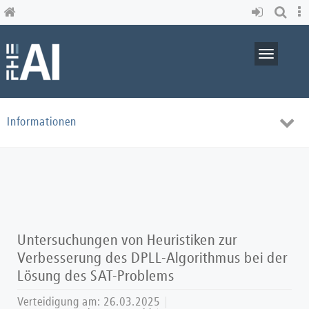
Skip
to
main
content
Toggle
navigati
Toggl
Informationen
navig
Untersuchungen von Heuristiken zur
Verbesserung des DPLL-Algorithmus bei der
Lösung des SAT-Problems
Verteidigung am:
26.03.2025